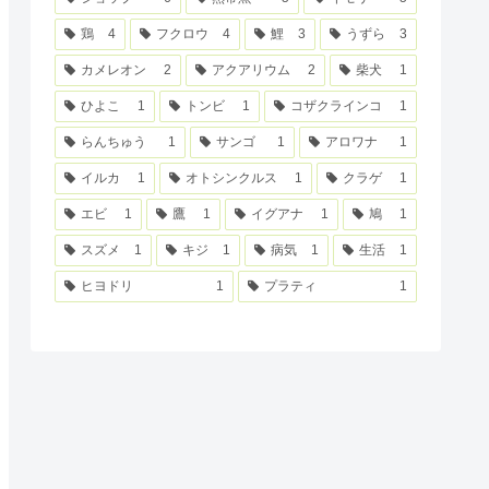
鶏
4
フクロウ
4
鯉
3
うずら
3
カメレオン
2
アクアリウム
2
柴犬
1
ひよこ
1
トンビ
1
コザクラインコ
1
らんちゅう
1
サンゴ
1
アロワナ
1
イルカ
1
オトシンクルス
1
クラゲ
1
エビ
1
鷹
1
イグアナ
1
鳩
1
スズメ
1
キジ
1
病気
1
生活
1
ヒヨドリ
1
プラティ
1