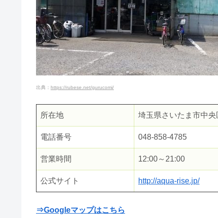
金魚のエアレーションの強さ！ス
メダカの卵が白い原因は？卵の色
出典：
https://rubese.net/gurucomi/
金魚がパクパクと水中で口を開け
所在地
埼玉県さいたま市中央区円
電話番号
048-858-4785
鯉が餌を食べないのは病気のサイ
営業時間
12:00～21:00
公式サイト
http://aqua-rise.jp/
ヤマトヌマエビとミナミヌマエビ
⇒Googleマップはこちら