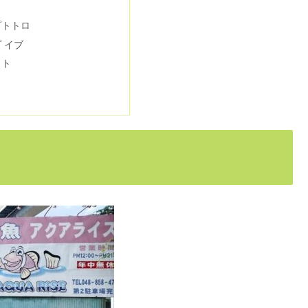
3つの原因！正しいあげ方は？
プトトロ
 イブ
ット
】初心者にもおすすめの5店舗！
いのコツを紹介
どのくらいの期間で取り替えるの？
と対処についても併せて紹介