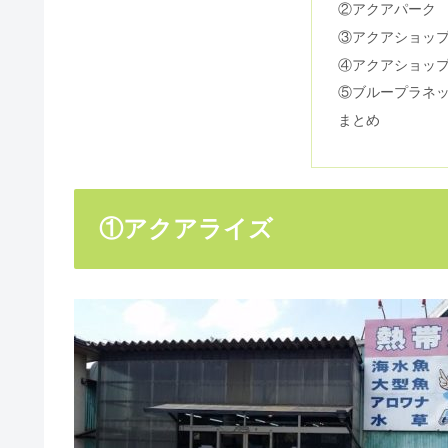
ウーパールーパーが餌を食べない
②アクアパーク
③アクアショッ
④アクアショップ
⑤ブループラネ
アクアリウムのショップ【大阪編
まとめ
ベタの繁殖！最適な時期やお見合
①アクアライズ
金魚のフィルターの交換の頻度！
金魚の便秘の治療はできる？原因