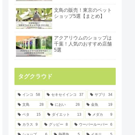
文鳥の販売！東京のペット
ショップ5選【まとめ】
アクアリウムのショップは
千葉！人気のおすすめ店舗
5選
タグクラウド
インコ
58
セキセイインコ
37
サプリ
34
文鳥
28
におい
26
金魚
19
ベタ
15
ダイエット
13
メダカ
9
カラス
9
グッピー
8
ウーパールーパー
6
ショップ
6
熱帯魚
5
イモリ
5