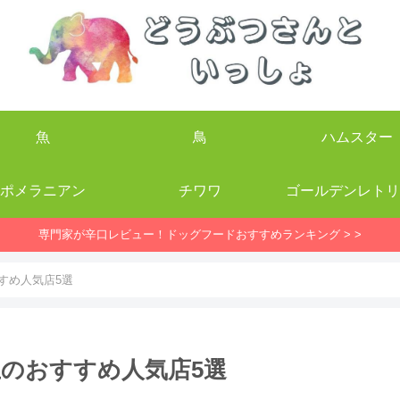
魚
鳥
ハムスター
ポメラニアン
チワワ
ゴールデンレトリ
専門家が辛口レビュー！ドッグフードおすすめランキング > >
すめ人気店5選
のおすすめ人気店5選