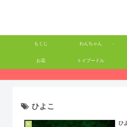
もくじ
わんちゃん
お花
トイプードル
ひよこ
ひ
鳥