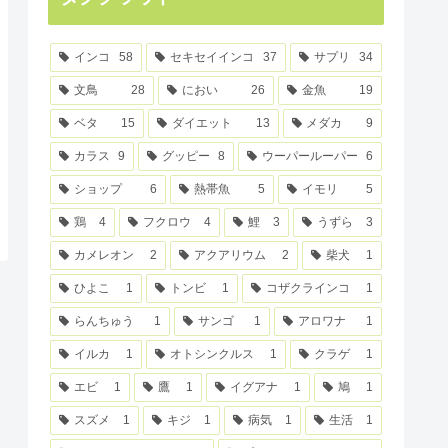
インコ
58
セキセイインコ
37
サプリ
34
文鳥
28
におい
26
金魚
19
ベタ
15
ダイエット
13
メダカ
9
カラス
9
グッピー
8
ウーパールーパー
6
ショップ
6
熱帯魚
5
イモリ
5
鶏
4
フクロウ
4
鯉
3
うずら
3
カメレオン
2
アクアリウム
2
柴犬
1
ひよこ
1
トンビ
1
コザクラインコ
1
らんちゅう
1
サンゴ
1
アロワナ
1
イルカ
1
オトシンクルス
1
クラゲ
1
エビ
1
鷹
1
イグアナ
1
鳩
1
スズメ
1
キジ
1
病気
1
生活
1