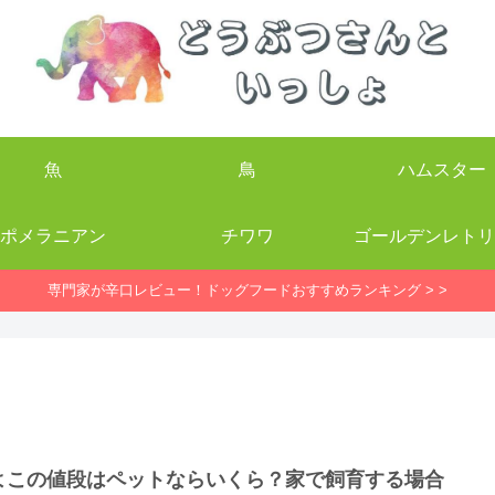
魚
鳥
ハムスター
ポメラニアン
チワワ
ゴールデンレトリ
専門家が辛口レビュー！ドッグフードおすすめランキング > >
よこの値段はペットならいくら？家で飼育する場合