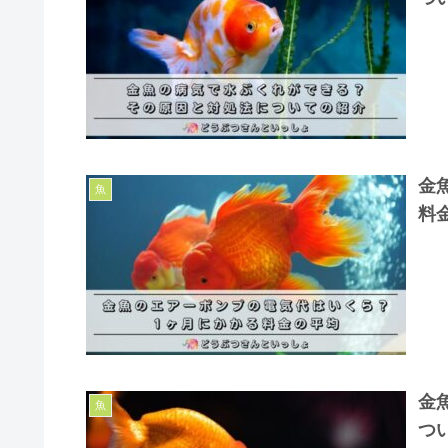
金
魚
料
金
魚
つ