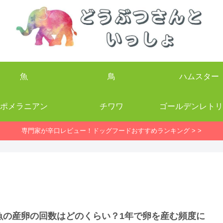
魚
鳥
ハムスター
ポメラニアン
チワワ
ゴールデンレトリ
専門家が辛口レビュー！ドッグフードおすすめランキング > >
魚の産卵の回数はどのくらい？1年で卵を産む頻度に