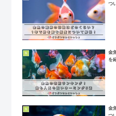
つ
金
魚
を
金
魚
つ