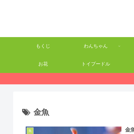
もくじ
わんちゃん
お花
トイプードル
金魚
金
魚