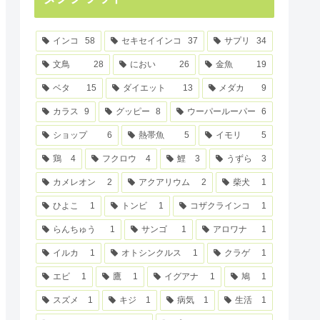
インコ
58
セキセイインコ
37
サプリ
34
文鳥
28
におい
26
金魚
19
ベタ
15
ダイエット
13
メダカ
9
カラス
9
グッピー
8
ウーパールーパー
6
ショップ
6
熱帯魚
5
イモリ
5
鶏
4
フクロウ
4
鯉
3
うずら
3
カメレオン
2
アクアリウム
2
柴犬
1
ひよこ
1
トンビ
1
コザクラインコ
1
らんちゅう
1
サンゴ
1
アロワナ
1
イルカ
1
オトシンクルス
1
クラゲ
1
エビ
1
鷹
1
イグアナ
1
鳩
1
スズメ
1
キジ
1
病気
1
生活
1