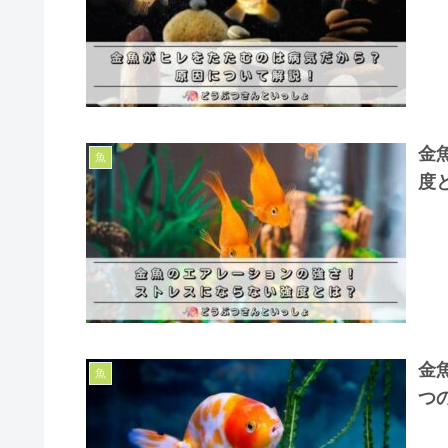
金
魚
度
金
魚
つ