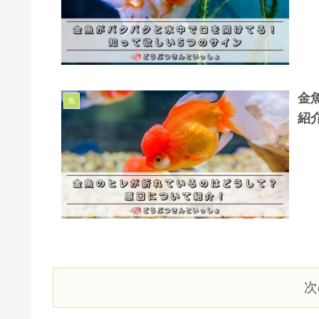
金
魚
紹
次