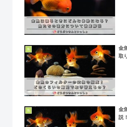
金
魚
取
金
魚
説