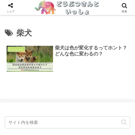
専門家が辛口レビュー！ドッグフードおすすめランキング > >
シェア
検索
柴犬
柴犬は色が変化するってホント？
わんちゃん
どんな色に変わるの？