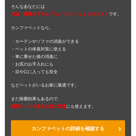
そんなあなたには
犬の気管虚脱にツボは効く？マッサー
消臭・除菌ができる『カンファペット』がオススメ
です。
ジの楽な姿勢とは
カンファペットなら、
犬の鳴き声がかすれる！これって病気
・カーテンやソファの消臭ができる
なの？
・ペットの体臭対策に使える
・車に乗せた後の消臭に
・お尻のお手入れにも
犬が脳震盪を起こした！後遺症が残っ
・目や口に入っても安全
たり死の可能性は？
などペットがいるお家に最適です。
犬の腹水の末期症状＆余命｜見分け方
また除菌効果もあるので、
や自然に抜けるマッサージは？
飼育ゲージや散歩の後の消毒
にも使えます。
犬のゲップが臭い原因は病気！？すぐ
カンファペットの詳細を確認する
に出来る対処法は？