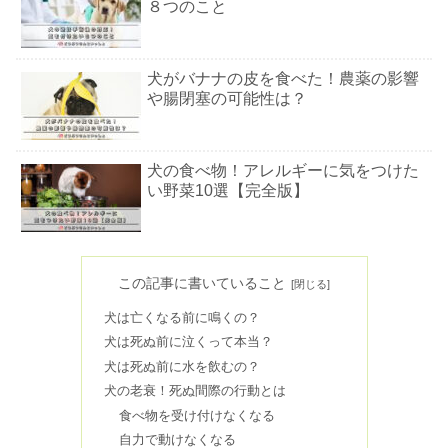
８つのこと
犬がバナナの皮を食べた！農薬の影響
や腸閉塞の可能性は？
犬の食べ物！アレルギーに気をつけた
い野菜10選【完全版】
犬の気管虚脱にツボは効く？マッサー
ジの楽な姿勢とは
この記事に書いていること
犬は亡くなる前に鳴くの？
犬は死ぬ前に泣くって本当？
犬が誤飲した！症状がでるまでの時間
犬は死ぬ前に水を飲むの？
や対処法を徹底解説
犬の老衰！死ぬ間際の行動とは
食べ物を受け付けなくなる
自力で動けなくなる
犬が脳震盪を起こした！後遺症が残っ