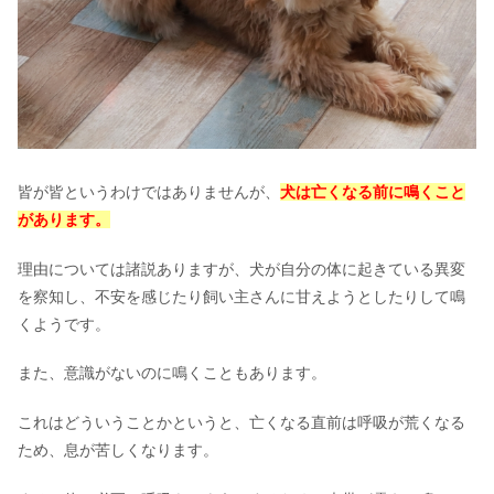
犬の膵炎の死亡率はどのくらい？症状
や原因を紹介
老犬がご飯を食べない時の余命｜最期
の症状や水を飲まない場合は？
皆が皆というわけではありませんが、
犬は亡くなる前に鳴くこと
犬が水をよく飲むのは抗生物質の副作
があります。
用？息が荒いのは大丈夫？
理由については諸説ありますが、犬が自分の体に起きている異変
を察知し、不安を感じたり飼い主さんに甘えようとしたりして鳴
くようです。
また、意識がないのに鳴くこともあります。
これはどういうことかというと、亡くなる直前は呼吸が荒くなる
ため、息が苦しくなります。