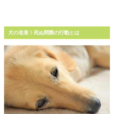
犬の老衰！死ぬ間際の行動とは