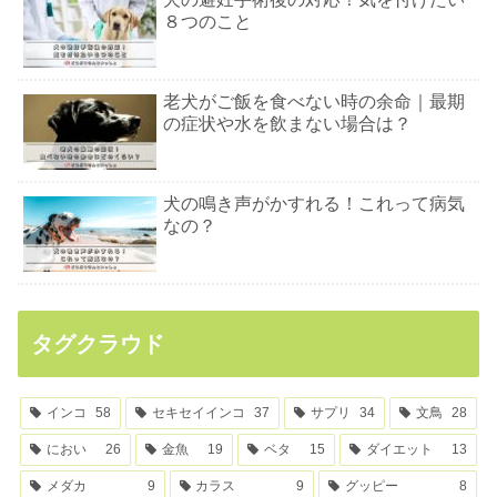
８つのこと
老犬がご飯を食べない時の余命｜最期
の症状や水を飲まない場合は？
犬の鳴き声がかすれる！これって病気
なの？
タグクラウド
インコ
58
セキセイインコ
37
サプリ
34
文鳥
28
におい
26
金魚
19
ベタ
15
ダイエット
13
メダカ
9
カラス
9
グッピー
8