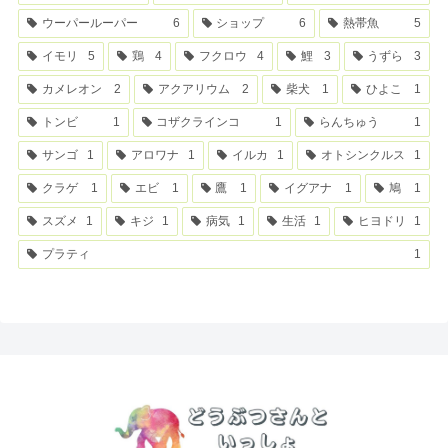
ウーパールーパー
6
ショップ
6
熱帯魚
5
イモリ
5
鶏
4
フクロウ
4
鯉
3
うずら
3
カメレオン
2
アクアリウム
2
柴犬
1
ひよこ
1
トンビ
1
コザクラインコ
1
らんちゅう
1
サンゴ
1
アロワナ
1
イルカ
1
オトシンクルス
1
クラゲ
1
エビ
1
鷹
1
イグアナ
1
鳩
1
スズメ
1
キジ
1
病気
1
生活
1
ヒヨドリ
1
プラティ
1