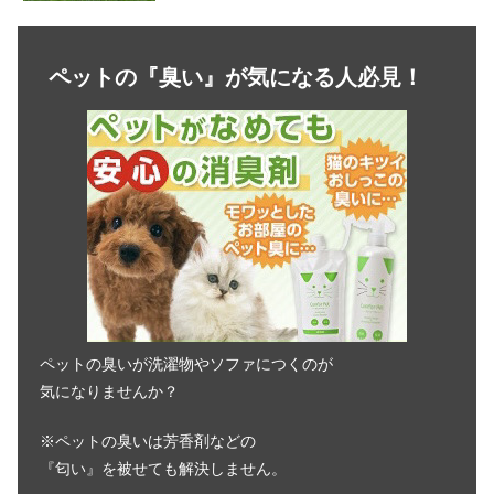
犬の膵炎の死亡率はどのくらい？症状
や原因を紹介
ペットの『臭い』が気になる人必見！
犬の脳梗塞｜復活・回復する？寿命や
症状の前兆とは
犬の避妊手術後の対応！気を付けたい
８つのこと
犬がバナナの皮を食べた！農薬の影響
や腸閉塞の可能性は？
ペットの臭いが洗濯物やソファにつくのが
気になりませんか？
犬が誤飲した！症状がでるまでの時間
※ペットの臭いは芳香剤などの
や対処法を徹底解説
『匂い』を被せても解決しません。