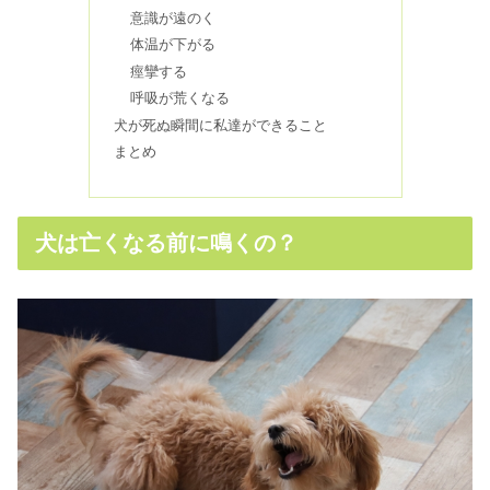
意識が遠のく
たり死の可能性は？
体温が下がる
痙攣する
犬のゲップが臭い原因は病気！？すぐ
呼吸が荒くなる
に出来る対処法は？
犬が死ぬ瞬間に私達ができること
まとめ
犬の脳梗塞｜復活・回復する？寿命や
症状の前兆とは
犬は亡くなる前に鳴くの？
犬のクッシング症候群の末期症状＆余
命｜食べてはいけないものとは？
犬の鳴き声がかすれる！これって病気
なの？