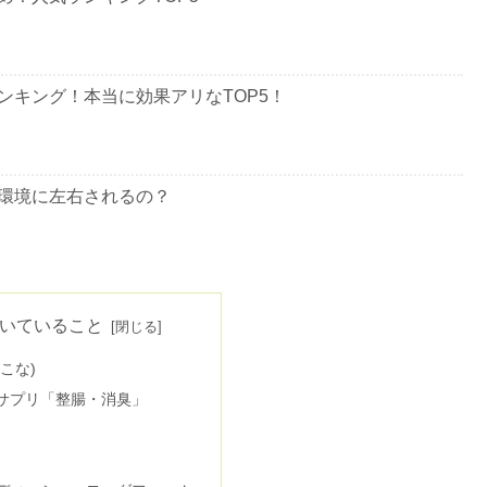
ンキング！本当に効果アリなTOP5！
環境に左右されるの？
な10個の予防&改善方法を紹介
いていること
いこな)
体臭におすすめランキングTOP5！
サプリ「整腸・消臭」