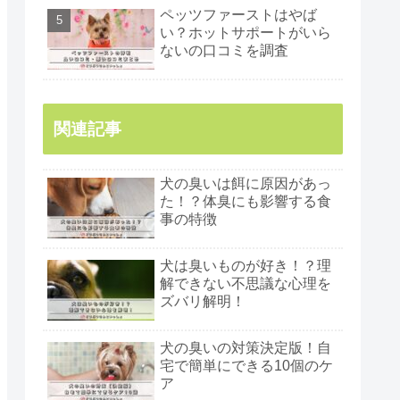
ペッツファーストはやば
い？ホットサポートがいら
ないの口コミを調査
関連記事
犬の臭いは餌に原因があっ
た！？体臭にも影響する食
事の特徴
犬は臭いものが好き！？理
解できない不思議な心理を
ズバリ解明！
犬の臭いの対策決定版！自
宅で簡単にできる10個のケ
ア