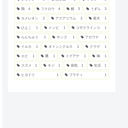
鶏
4
フクロウ
4
鯉
3
うずら
3
カメレオン
2
アクアリウム
2
柴犬
1
ひよこ
1
トンビ
1
コザクラインコ
1
らんちゅう
1
サンゴ
1
アロワナ
1
イルカ
1
オトシンクルス
1
クラゲ
1
エビ
1
鷹
1
イグアナ
1
鳩
1
スズメ
1
キジ
1
病気
1
生活
1
ヒヨドリ
1
プラティ
1