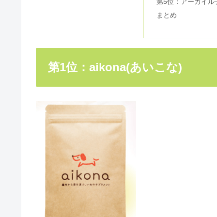
第5位：アーガイル
犬のブラッシング！出てくる白い
まとめ
犬にブロッコリースプラウトは食
第1位：aikona(あいこな)
犬の口臭が鉄臭いは異常！？口臭
犬の肉球が臭い理由は？注意すべ
aikonaの口コミ＆評判！アマ