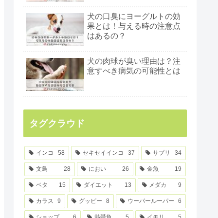
犬の口臭にヨーグルトの効
果とは！与える時の注意点
はあるの？
犬の肉球が臭い理由は？注
意すべき病気の可能性とは
タグクラウド
インコ
58
セキセイインコ
37
サプリ
34
文鳥
28
におい
26
金魚
19
ベタ
15
ダイエット
13
メダカ
9
カラス
9
グッピー
8
ウーパールーパー
6
ショップ
6
熱帯魚
5
イモリ
5