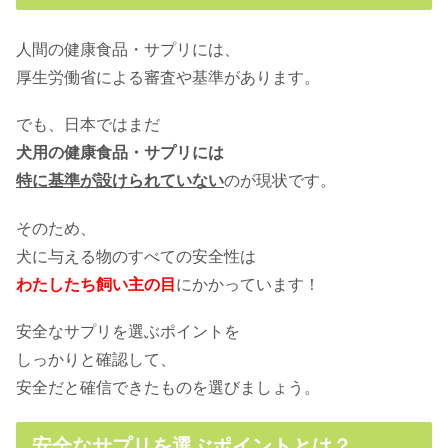
な色に変わるの？
人間の健康食品・サプリには、
厚生労働省による審査や基準があります。
犬のダイエットを成功させる秘訣！効
果的な6つの予防&改善方法
でも、日本ではまだ
犬用の健康食品・サプリには
ペッツファーストはやばい？ホットサ
特に基準が設けられていない
のが現状です。
ポートがいらないの口コミを調査
そのため、
犬に与える物のすべての安全性は
犬のダイエットは運動がPOINT！効果
わたしたち飼い主の目
にかかっています！
的なトレーニングを一挙大公開！
安全なサプリを選ぶポイントを
しっかりと確認して、
犬にライオンのかぶりものをさせた
い！簡単にできる作り方！
安全だと確信できたものを選びましょう。
安全なサプリを選ぶポイントとは？