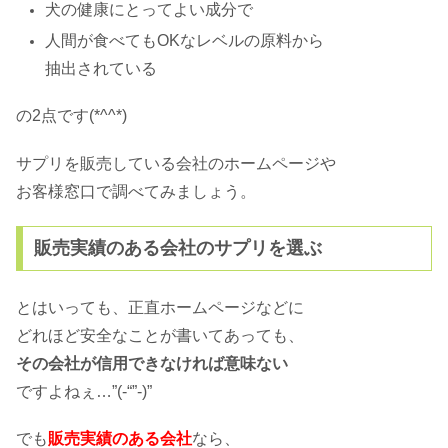
犬の健康にとってよい成分で
犬が夫婦にやきもちをやいて吠える！
どう対処するべき？
人間が食べてもOKなレベルの
原料から
抽出されている
の2点です(*^^*)
サプリを販売している会社の
ホームページや
お客様窓口で
調べてみましょう。
販売実績のある会社のサプリを選ぶ
とはいっても、正直
ホームページなどに
どれほど安全なことが書いてあっても、
その会社が信用できなければ
意味ない
ですよねぇ…”(-“”-)”
でも
販売実績のある会社
なら、