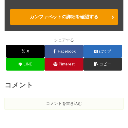
老犬の足に良いサプリメントランキン
カンファペットの詳細を確認する
グ＆自宅ケアのポイント
犬の毛並みにおすすめのサプリメント
シェアする
は？
X
Facebook
はてブ
LINE
Pinterest
コピー
犬のサプリメントの胃腸ケアBEST5！
弱い＆動かないのを改善！
コメント
犬の口臭が生臭い&魚臭いのを放って
おくと危険！その理由とは？
コメントを書き込む
犬の糖尿病の症状とは？末期の余命は
どれくらい？