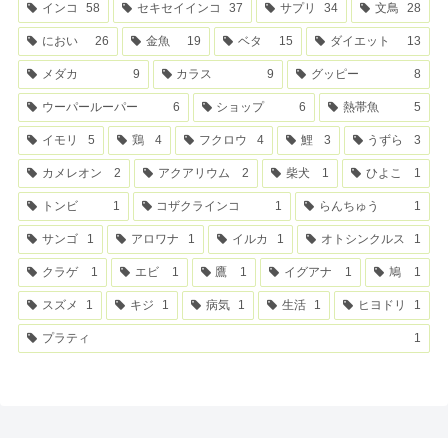
インコ
58
セキセイインコ
37
サプリ
34
文鳥
28
におい
26
金魚
19
ベタ
15
ダイエット
13
メダカ
9
カラス
9
グッピー
8
ウーパールーパー
6
ショップ
6
熱帯魚
5
イモリ
5
鶏
4
フクロウ
4
鯉
3
うずら
3
カメレオン
2
アクアリウム
2
柴犬
1
ひよこ
1
トンビ
1
コザクラインコ
1
らんちゅう
1
サンゴ
1
アロワナ
1
イルカ
1
オトシンクルス
1
クラゲ
1
エビ
1
鷹
1
イグアナ
1
鳩
1
スズメ
1
キジ
1
病気
1
生活
1
ヒヨドリ
1
プラティ
1