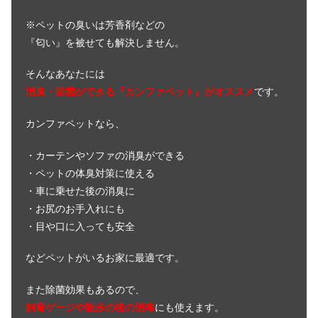
犬の膝蓋骨脱臼のサプリメントでおす
※ペットの臭いは芳香剤などの
すめの5選！予防法も解説！
『匂い』を被せても解決しません。
そんなあなたには
犬が臭い原因とは！ストレスが関係し
消臭・除菌ができる『カンファペット』がオススメ
です。
てるって本当！？
カンファペットなら、
犬のサプリメントで貧血に良いおすす
・カーテンやソファの消臭ができる
め5選！予防＆対策も解説
・ペットの体臭対策に使える
・車に乗せた後の消臭に
・お尻のお手入れにも
犬の車椅子の作り方！DIY初心者でも
・目や口に入っても安全
手作りはできるの？
などペットがいるお家に最適です。
犬が肥満になる病気！？急に太ったら
また除菌効果もあるので、
注意したい症状とは
飼育ゲージや散歩の後の消毒
にも使えます。