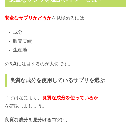
犬のサプリ「毎日爽快」の口コミ＆評
判！アマゾンと楽天どっちが得？
安全なサプリかどうか
を見極めるには、
aikona（あいこな）は涙やけにいいっ
成分
て本当？効果の秘密を徹底解明！
販売実績
生産地
犬のトイレで足濡れしないおすすめグ
ッズ！本当に効果のあるTOP10
の
3点
に注目するのが大切です。
良質な成分を使用しているサプリを選ぶ
犬の臭いにサプリが効果的！体の中か
らケアできるおすすめTOP5！
まずはなにより、
良質な成分を使っているか
を
確認しましょう。
犬の肥満の原因とは！太るきっかけは
食べ物にあるって本当？
良質な成分を見分けるコツ
は、