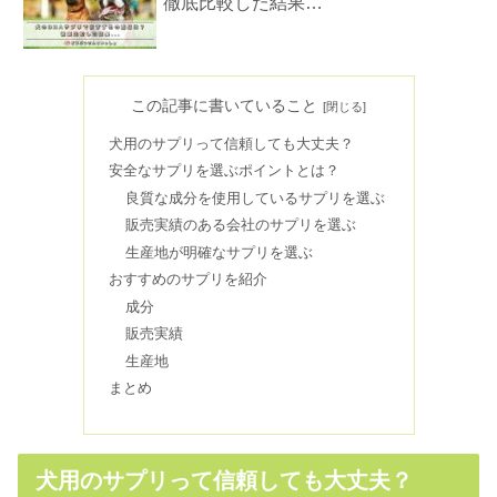
徹底比較した結果…
犬の車椅子の作り方！DIY初心者でも
手作りはできるの？
この記事に書いていること
犬用のサプリって信頼しても大丈夫？
安全なサプリを選ぶポイントとは？
犬のダイエットで満腹感をUPするコ
良質な成分を使用しているサプリを選ぶ
ツ！かさましに効果的な食材5選
販売実績のある会社のサプリを選ぶ
生産地が明確なサプリを選ぶ
おすすめのサプリを紹介
犬の臭いは餌に原因があった！？体臭
成分
にも影響する食事の特徴
販売実績
生産地
犬の口臭対策ランキング！効果的な10
まとめ
個の予防&改善方法を紹介
犬用のサプリって信頼しても大丈夫？
柴犬は色が変化するってホント？どん