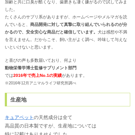
加齢と共に口臭が酷くなり、歯磨きも凄く嫌がるので試してみま
した。
たくさんのサプリ系がありますが、ホームページやメルマガを読
んでいると、
商品開発に対して真摯に取り組んでいられるのが分
かるので、安全安心な商品だと確信しています。
犬は感想や不満
を言えません。だからこそ、飼い主がよく調べ、吟味して与えな
いといけないと思います。
と喜びの声も多数届いており、何より
動物栄養学博士監修サプリメント部門
では
2016年で売上No.1の実績
があります。
※2016年12月アニマルライフ研究所調べ
生産地
キュアペット
の天然成分は全て
高品質の日本製ですが、生産地については
特に記載はありませんでした。