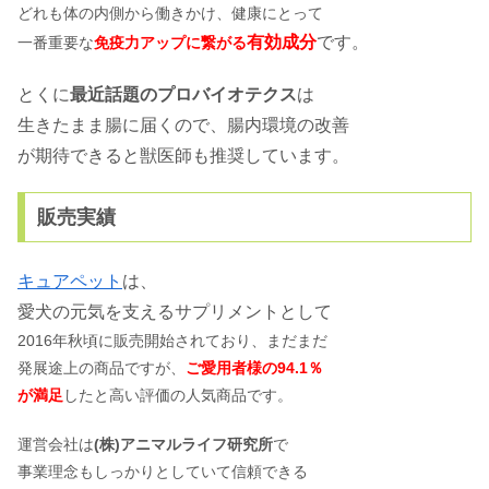
どれも体の内側から働きかけ、健康にとって
有効成分
です。
一番重要な
免疫力アップに繋がる
とくに
最近話題のプロバイオテクス
は
生きたまま腸に届くので、
腸内環境の改善
が期待できると獣医師も推奨しています。
販売実績
キュアペット
は、
愛犬の元気を支えるサプリメントとして
2016年秋頃に販売開始されており、まだまだ
発展途上の商品ですが、
ご愛用者様の94.1％
が満足
したと高い評価の人気商品です。
運営会社は
(株)アニマルライフ研究所
で
事業理念もしっかりとしていて信頼できる