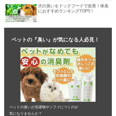
犬の臭いをドックフードで改善！体臭
におすすめランキングTOP5！
犬が夫婦にやきもちをやいて吠える！
どう対処するべき？
ペットの『臭い』が気になる人必見！
犬が玄関で吠える！誰もいないのに反
応する時の3つの対処法
犬のキャリーバッグは手作りできる？
作り方の手順を紹介！
aikona（あいこな）は涙やけにいいっ
て本当？効果の秘密を徹底解明！
ペットの臭いが洗濯物やソファにつくのが
気になりませんか？