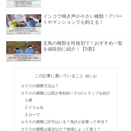
インコで鳴き声が小さい種類！アパー
トやマンションでも飼える！
文鳥の種類を性格別で！おすすめ一覧
を値段別に紹介！【5選】
セキセイインコの雛！飼い方&育て方
を徹底解説！【まとめ】
この記事に書いていること
カラスの捕獲方法は？
カラスの捕獲には罠が有効的！3つのトラップを紹介
カラスの撃退はレーザーポインター！
1.網
評判&効果をまとめてみた
2.ドラム缶
3.ロープ
カラスの捕獲に許可はいる？免許が必要って本当？
文鳥の雛が噛む！確実にしつける為の
カラスの捕獲は違法なの？地域によって違う？
飼育のコツ10選【まとめ】