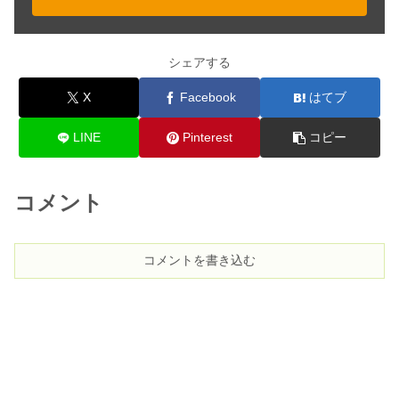
セキセイインコのおしゃべりはいつか
シェアする
ら？教え方やコツを解説！
X
Facebook
はてブ
LINE
Pinterest
コピー
文鳥の卵が孵化しそう！対処法＆産ん
だ後のアフターケア！
コメント
カラスの鳴き声の種類！変な声や会話
の意味を徹底解説！
コメントを書き込む
カラスが鳴くと地震が起こる？その理
由&スピリチュアルな噂まとめ
インコのヒーター！火事にならないた