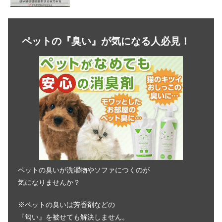
インコの保温方法！色んな温め方や裏
技を大公開！【まとめ】
ペットの『臭い』が気になる人必見！
セキセイインコの雛が噛む！原因と対
処法まとめ【徹底検証】
インコのくちばしの病気！パクパクす
るのは危ない？
文鳥が水浴びをしない理由は？タイミ
ングや温度を解説！
ペットの臭いが洗濯物やソファにつくのが
気になりませんか？
セキセイインコは野菜をいつから食べ
※ペットの臭いは芳香剤などの
る？気になるコツと注意点まとめ
『匂い』を被せても解決しません。