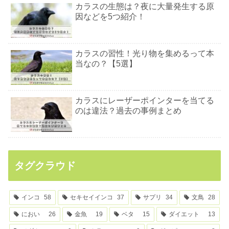
カラスの生態は？夜に大量発生する原
因などを5つ紹介！
カラスの習性！光り物を集めるって本
当なの？【5選】
カラスにレーザーポインターを当てる
のは違法？過去の事例まとめ
タグクラウド
インコ
58
セキセイインコ
37
サプリ
34
文鳥
28
におい
26
金魚
19
ベタ
15
ダイエット
13