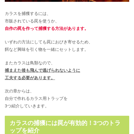
のはなぜ？驚きの意味とは
カラスを捕獲するには、
市販されている罠を使うか、
ひよこの値段はペットならいくら？家
自作の罠を作って捕獲する方法があります。
で飼育する場合の料金相場を紹介
いずれの方法にしても罠におびき寄せるため、
餌など興味を引く物を一緒にセットします。
スズメの卵の孵化するまでの日数！生
まれるまでの期間が知りたい！
またカラスは鳥類なので、
捕まえた後も飛んで逃げられないように
工夫する必要があります。
フクロウで小型の種類はどれくらいあ
るの？一覧でまとめてみた
次の章からは、
自分で作れるカラス用トラップを
3つ紹介していきます。
文鳥の卵が孵化しそう！対処法＆産ん
だ後のアフターケア！
カラスの捕獲には罠が有効的！3つのトラ
ップを紹介
セキセイインコの病気！羽が抜けるな