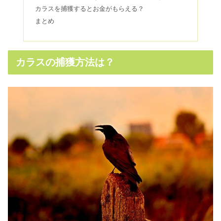
カラスを捕獲するとお金がもらえる？
まとめ
キジとは？鳴き声はケーンと聞こえ
る？性別と鳴き方の種類を解説！
カラスの捕獲方法は？
インコのヒーターおすすめ5選！
amazonで買えるものをまとめてみた
カラスの生態は？夜に大量発生する原
因などを5つ紹介！
インコのおもちゃおすすめ10選！通販
や100均などから紹介！
セキセイインコの雛が口パクパクする