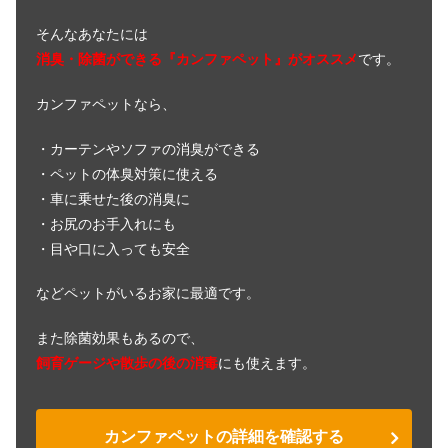
そんなあなたには
カラスの生態は？夜に大量発生する原
消臭・除菌ができる『カンファペット』がオススメ
です。
因などを5つ紹介！
カンファペットなら、
セキセイインコの吐き戻しをやめさせ
・カーテンやソファの消臭ができる
るには？時期で変わる対策まとめ
・ペットの体臭対策に使える
・車に乗せた後の消臭に
・お尻のお手入れにも
インコの種類一覧！性格や飼いやすい
・目や口に入っても安全
ペットのおすすめは？
などペットがいるお家に最適です。
ヒヨドリとは？雛の餌の種類や食事を
また除菌効果もあるので、
与えるときの注意点を紹介！
飼育ゲージや散歩の後の消毒
にも使えます。
セキセイインコのハルクインの性格
カンファペットの詳細を確認する
は？年齢や性別の見分け方を解説！