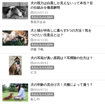
犬の視力は白黒しか見えないって本当？目
の仕組みを徹底解明
2024/07/23
8.わんちゃんQ&A
長谷川まみ
犬と猫が仲良しに暮らす5つの方法！気を
つけたい注意点とは？
2016/12/05
8.わんちゃんQ&A
伊藤 千帆
犬の耳垢が臭い原因は？耳掃除の仕方は？
2016/08/03
8.わんちゃんQ&A
ピヨ
犬の年齢の見分け方！犬種によって違う？
2016/07/31
8.わんちゃんQ&A
あしの