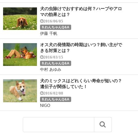
犬の虫除けでおすすめは何？ハーブやアロ
マの効果とは？
2016/06/05
8.わんちゃんQ&A
伊藤 千帆
オス犬の発情期の時期はいつ？飼い主がで
きる対策とは？
2016/03/15
8.わんちゃんQ&A
中村 あゆみ
犬のミックスはどれくらい寿命が短いの？
遺伝子が関係していた！
2016/02/08
8.わんちゃんQ&A
NIGO