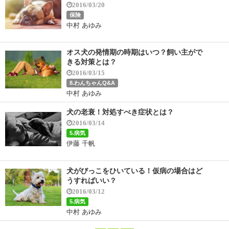
2016/03/20
保険
中村 あゆみ
オス犬の発情期の時期はいつ？飼い主がで
きる対策とは？
2016/03/15
8.わんちゃんQ&A
中村 あゆみ
犬の老衰！対処すべき症状とは？
2016/03/14
5.病気
伊藤 千帆
犬がびっこをひいている！仮病の場合はど
うすればいい？
2016/03/12
5.病気
中村 あゆみ