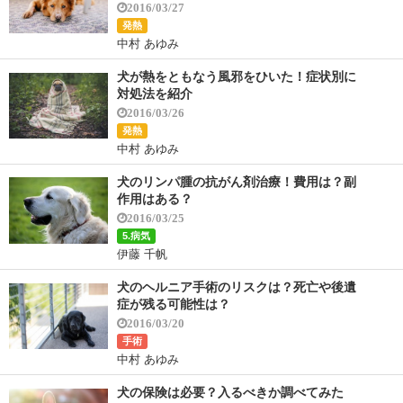
2016/03/27
発熱
中村 あゆみ
犬が熱をともなう風邪をひいた！症状別に
対処法を紹介
2016/03/26
発熱
中村 あゆみ
犬のリンパ腫の抗がん剤治療！費用は？副
作用はある？
2016/03/25
5.病気
伊藤 千帆
犬のヘルニア手術のリスクは？死亡や後遺
症が残る可能性は？
2016/03/20
手術
中村 あゆみ
犬の保険は必要？入るべきか調べてみた