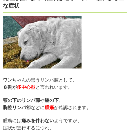
な症状
ワンちゃんの患うリンパ腫として、
８割が
多中心型
と言われいます。
顎の下のリンパ節
や
脇の下
、
胸腔リンパ節
などに
腫瘍
が確認されます。
腫瘍には
痛みを伴わない
ようですが、
症状が進行するにつれ、