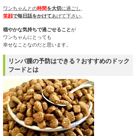
ワンちゃんとの
時間
を大切
に過ごし
、
笑顔
で毎日話をかけて
あげて下さい
。
穏やかな気持ちで過ごせること
が
ワンちゃんにとっても
幸せなことなのだと思います。
リンパ腫の予防はできる？おすすめのドック
フードとは