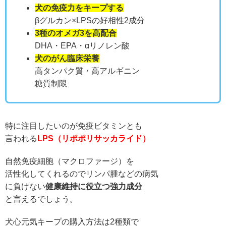
犬の免疫力をキープする
βグルカン×LPSの好相性2成分
3種のオメガ3を高配合
DHA・EPA・αリノレン酸
犬のがん臨床栄養
高タンパク質・高アルギニン
糖質制限
特に注目したいのが免疫ビタミンとも
言われる
LPS（リポポリサッカライド）
自然免疫細胞（マクロファージ）を
活性化してくれるのでリンパ腫などの病気
に負けない
健康維持に役立つ強力成分
と言えるでしょう。
犬心元気キープの購入方法は2種類で