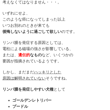
考えなくてはなりません・・・。
いずれにせよ、
このような癌になってしまった以上
いつお別れのときが来ても
後悔しないように過ごして欲しい
のです。
リンパ腫を発症する原因としては、
電柱による磁場の強さが影響している、
または、
遺伝的
なもの
など、
いくつかの
要因が
指摘されているようです。
しかし、まだまだ
ハッキリとした
原因は解明されていない
そうですね。
リンパ腫を発症しやすい犬種
として
ゴールデンレトリバー
プードル