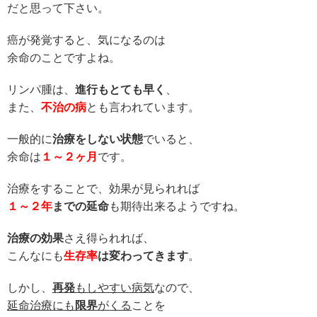
だと思って下さい。
癌が発覚すると、気になるのは
余命のことですよね。
リンパ腫は、
進行もとても早く
、
また、
不治の病
とも言われています。
一般的に
治療をしない状態
でいると、
余命は
１～２ヶ月
です。
治療をすることで、効果が見られれば
１～２年
までの延命
も
期待出来るようですね。
治療の効果
さえ得られれば、
こんなにも
生存率
は変わってきます
。
しかし、
再発
もしやすい病気
なので、
延命治療にも
限界
がくる
ことを