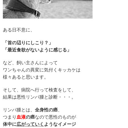
ある日不意に、
「首の辺りにしこり？」
「最近食欲がないように感じる」
など、飼い主さんによって
ワンちゃんの異変に気付くキッカケは
様々あると思います。
そして、病院へ行って検査をして、
結果は悪性リンパ腫と診断・・・。
リンパ腫とは、
全身性の癌
、
つまり
血液
の癌
なので
悪性のものが
体中に
広がっていく
ような
イメージ