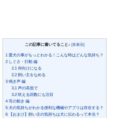
この記事に書いてること♪
[
非表示
]
1
愛犬の事がもっとわかる！こんな時はどんな気持ち？
2
しぐさ・行動 編
2.1
仰向けになる
2.2
飼い主をなめる
3
鳴き声 編
3.1
声の高低で
3.2
吠える回数にも注目
4
耳の動き 編
5
犬の気持ちがわかる便利な機械やアプリは存在する？
6
【おまけ】飼い主の気持ちは犬に伝わるって本当？