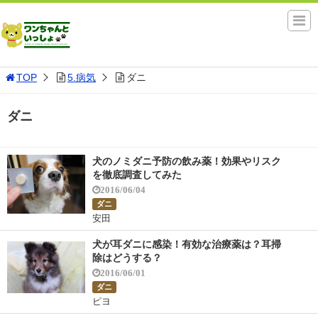
TOP
5.病気
ダニ
ダニ
犬のノミダニ予防の飲み薬！効果やリスク
を徹底調査してみた
2016/06/04
ダニ
安田
犬が耳ダニに感染！有効な治療薬は？耳掃
除はどうする？
2016/06/01
ダニ
ピヨ