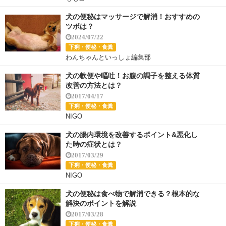
犬の便秘はマッサージで解消！おすすめの
ツボは？
2024/07/22
下痢・便秘・食糞
わんちゃんといっしょ編集部
犬の軟便や嘔吐！お腹の調子を整える体質
改善の方法とは？
2017/04/17
下痢・便秘・食糞
NIGO
犬の腸内環境を改善するポイント&悪化し
た時の症状とは？
2017/03/29
下痢・便秘・食糞
NIGO
犬の便秘は食べ物で解消できる？根本的な
解決のポイントを解説
2017/03/28
下痢・便秘・食糞