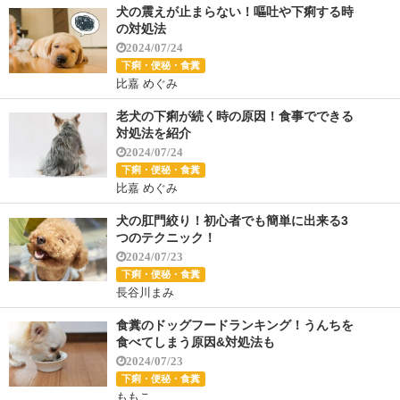
犬の震えが止まらない！嘔吐や下痢する時
の対処法
2024/07/24
下痢・便秘・食糞
比嘉 めぐみ
老犬の下痢が続く時の原因！食事でできる
対処法を紹介
2024/07/24
下痢・便秘・食糞
比嘉 めぐみ
犬の肛門絞り！初心者でも簡単に出来る3
つのテクニック！
2024/07/23
下痢・便秘・食糞
長谷川まみ
食糞のドッグフードランキング！うんちを
食べてしまう原因&対処法も
2024/07/23
下痢・便秘・食糞
ももこ