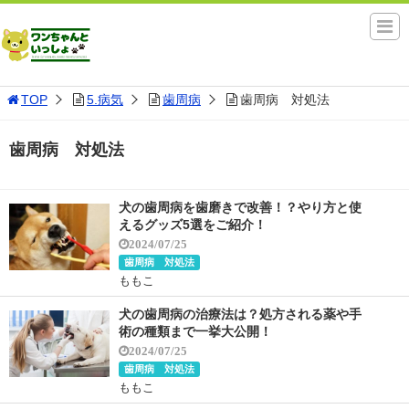
TOP
5.病気
歯周病
歯周病 対処法
歯周病 対処法
犬の歯周病を歯磨きで改善！？やり方と使
えるグッズ5選をご紹介！
2024/07/25
歯周病 対処法
ももこ
犬の歯周病の治療法は？処方される薬や手
術の種類まで一挙大公開！
2024/07/25
歯周病 対処法
ももこ