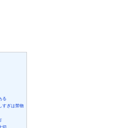
ある
しすぎは禁物
方
大切