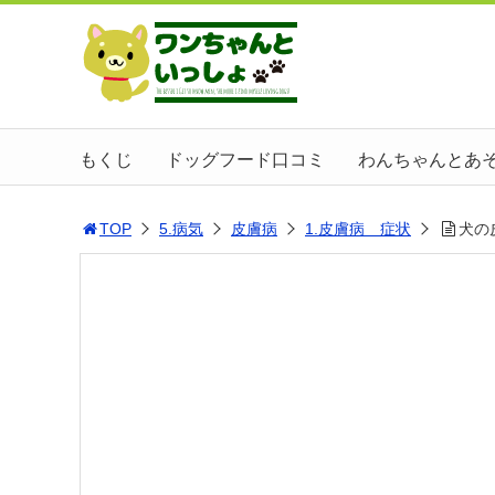
もくじ
ドッグフード口コミ
わんちゃんとあ
TOP
5.病気
皮膚病
1.皮膚病 症状
犬の