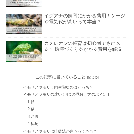
イグアナの飼育にかかる費用！ケージ
や電気代が高いって本当？
カメレオンの飼育は初心者でも出来
る？ 環境づくりやかかる費用を解説
イモリの水槽の大きさは？ベストなサ
イズのおすすめのメーカー5選
この記事に書いていること
イモリとヤモリ！両生類なのはどっち？
イモリとヤモリの違い！4つの見分け方のポイント
イモリの飼育のレイアウト！ケースや
1.指
フィルターなど必要なものを紹介
2.鱗
3.お腹
4.尻尾
イモリとヤモリは呼吸法が違うって本当？