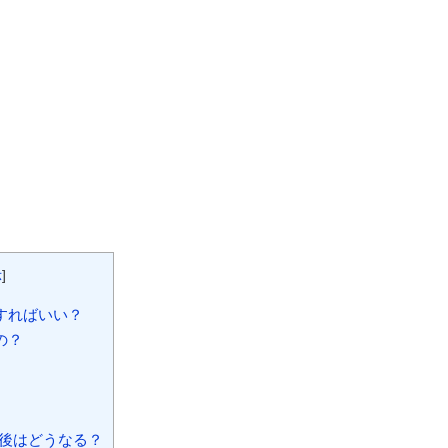
示
]
すればいい？
の？
後はどうなる？