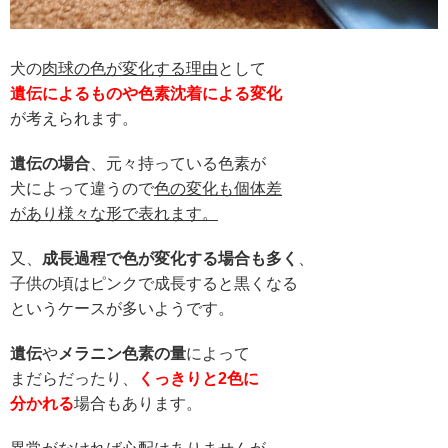
犬の
肉球の色が変化する理由
として
遺伝によるものや色素沈着による変化
が考えられます。
遺伝の場合
、元々持っている色素が
犬によって違うので
色の変化も個体差
があり様々な形で表れます。
又、
成長過程で色が変化する場合も多く
、
子供の頃はピンクで成長すると黒くなる
というケースが多いようです。
遺伝
や
メラニン色素の量
によって
まだらだったり、
くっきりと2色に
分かれる
場合もあります。