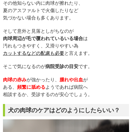
その他知らない内に肉球が擦れたり、
夏のアスファルトで火傷したりなど
気づかない場合も多くあります。
そして意外と見落としがちなのが
肉球周辺が毛で覆われているいる場合
は
汚れもつきやすく、又滑りやすい為
カットするなどの配慮も必要
と言えます。
そこで気になるのが
病院受診の目安
です。
肉球の赤み
が強かったり、
腫れや出血
が
ある、
頻繁に舐める
ようであれば病院へ
相談するか、受診するのが安心でしょう。
犬の肉球のケアはどのようにしたらいい？