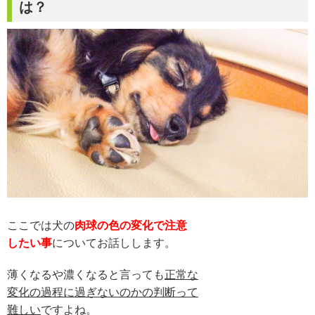
は？
ここでは犬の
肉球の色の変化で注意
したい事
についてお話しします。
薄くなるや濃くなると言っても
正常な
変化の過程に過ぎないのかの判断って
難しい
ですよね。