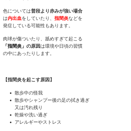
色については
普段より赤みが強い場合
は
内出血
をしていたり、
指間炎
などを
発症している可能性もあります。
肉球が傷ついたり、舐めすぎて起こる
「指間炎」
の原因
は環境や日頃の習慣
の中にあったりします。
【指間炎を起こす原因】
散歩中の怪我
散歩やシャンプー後の足の拭き過ぎ
又は汚れ残り
乾燥や洗い過ぎ
アレルギーやストレス